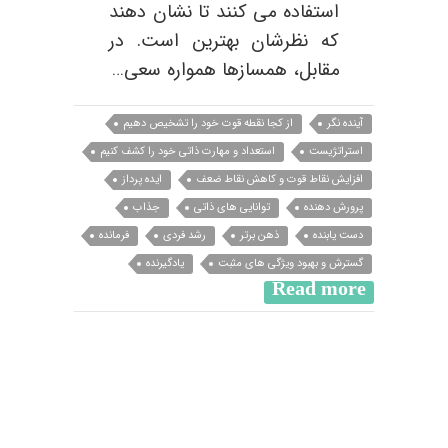
استفاده می کنند تا نشان دهند
که نظرشان بهترین است. در
مقابل، همسازها همواره سعی…
آینده نگر
از کجا نقطه قوت خود را تشخیص دهیم
استراتژیست
استعداد و مهارت ذاتی خود را کشف کنیم
افزایش نقاط قوت و کاهش نقاط ضعف
ایده پرداز
پرورش دهنده
توانایی های ذاتی
جذاب
دست یابنده
ذهن برتر
رشد فردی
فرمانده
گسترش و بهبود ویژگی های مثبت
یادگیرنده
Read more