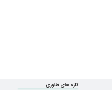
تازه های فناوری
همه چیز در مورد ویندوز 11
آیا اینترنت ماهواره‌ای استارلینک در ایران د