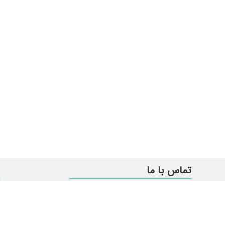
تماس با ما
تهران- یوسف آباد-نبش خیابان
37 پلاک 311-طبقه دو- واحد 3
ر
info@bekrpardazan.com