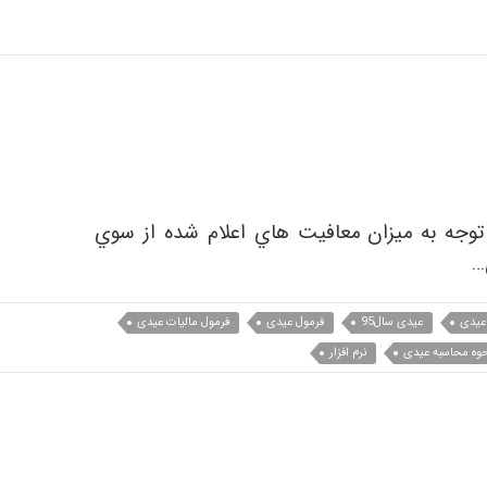
 توجه به ميزان معافيت هاي اعلام شده از سوي
…
عیدی
عیدی سال95
فرمول عیدی
فرمول مالیات عیدی
وه محاسبه عیدی
نرم افزار