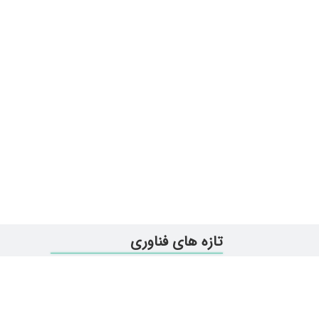
تازه های فناوری
همه چیز در مورد ویندوز 11
آیا اینترنت ماهواره‌ای استارلینک در ایران د