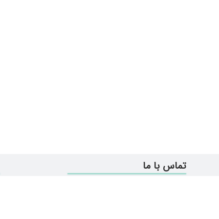
تماس با ما
تهران- یوسف آباد-نبش خیابان
37 پلاک 311-طبقه دو- واحد 3
ر
info@bekrpardazan.com