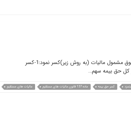
از ویرایش 12.6.1.609 برنامه حقوق می توان بر اساس بیمه فرد در حکم استخدام، مبلغ حق بیمه کارگر را از حقوق مشمول مالیات (به روش زیر)کسر نمود:1-کسر
تمزد
کسر حق بیمه
ماده 137 قانون مالیات های مستقیم
مالیات های مستقیم