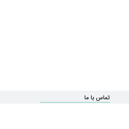
تماس با ما
تهران- یوسف آباد-نبش خیابان
37 پلاک 311-طبقه دو- واحد 3
ر
info@bekrpardazan.com