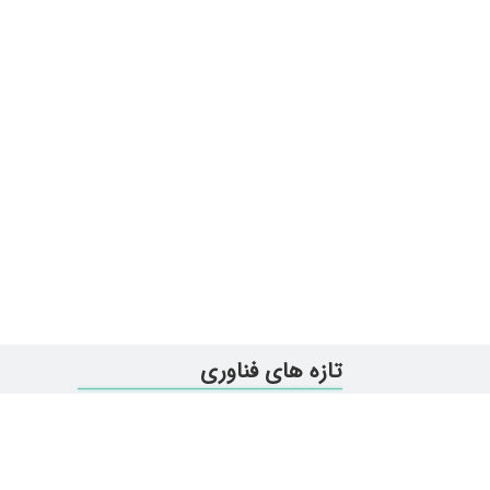
تازه های فناوری
همه چیز در مورد ویندوز 11
آیا اینترنت ماهواره‌ای استارلینک در ایران د