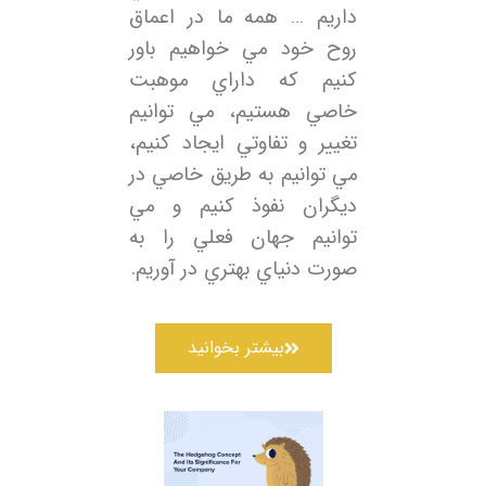
داريم … همه ما در اعماق
روح خود مي خواهيم باور
كنيم كه داراي موهبت
خاصي هستيم، مي توانيم
تغيير و تفاوتي ايجاد كنيم،
مي توانيم به طريق خاصي در
ديگران نفوذ كنيم و مي
توانيم جهان فعلي را به
صورت دنياي بهتري در آوريم.
بیشتر بخوانید