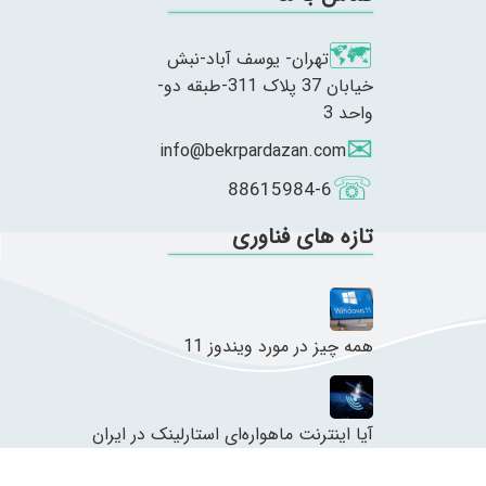
تهران- یوسف آباد-نبش
خیابان 37 پلاک 311-طبقه دو-
واحد 3
info@bekrpardazan.com
88615984-6
تازه های فناوری
همه چیز در مورد ویندوز 11
آیا اینترنت ماهواره‌ای استارلینک در ایران
در دسترس قرار خواهد گرفت؟