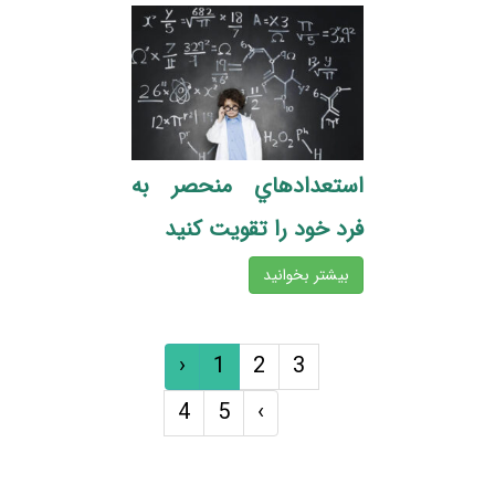
استعدادهاي منحصر به
فرد خود را تقويت کنيد
بیشتر بخوانید
‹
1
2
3
4
5
›