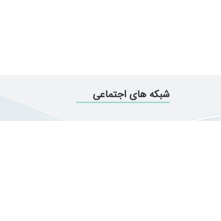
شبکه های اجتماعی
تماس با ما
تهران- یوسف آباد-نبش
خیابان 37 پلاک 311-طبقه دو-
واحد 3